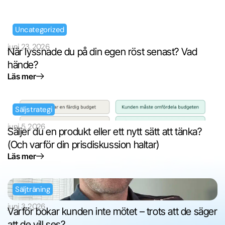
Uncategorized
juni 23, 2026
När lyssnade du på din egen röst senast? Vad
hände?
Läs mer
Säljstrategi
juni 5, 2026
Säljer du en produkt eller ett nytt sätt att tänka?
(Och varför din prisdiskussion haltar)
Läs mer
Säljträning
juni 3, 2026
Varför bokar kunden inte mötet – trots att de säger
att de vill ses?