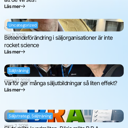
Läs mer
Uncategorized
maj 11, 2026
Beteendeförändring i säljorganisationer är inte
rocket science
Läs mer
Säljträning
mars 27, 2026
Varför ger många säljutbildningar så liten effekt?
Läs mer
Säljstrategi
,
Säljträning
mars 2, 2026