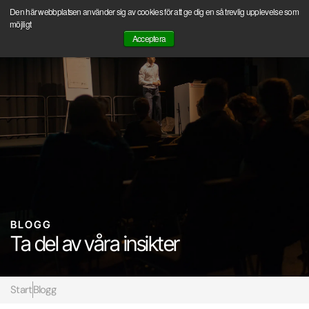
Hoppa
Den här webbplatsen använder sig av cookies för att ge dig en så trevlig upplevelse som
Boka ett första Discovery Call med oss och ställ dina frågor.
till
möjligt
Acceptera
innehåll
Kontakta oss
Detta gör vi
Om Säljkultur
BLOGG
Ta del av våra insikter
Start
Blogg