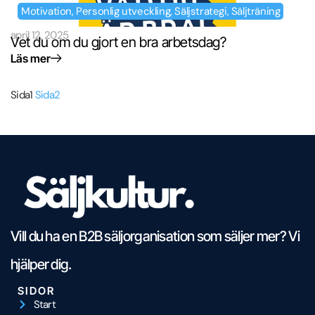
Motivation
,
Personlig utveckling
,
Säljstrategi
,
Säljträning
april 12, 2025
Vet du om du gjort en bra arbetsdag?
Läs mer
Sida
1
Sida
2
Vill du ha en B2B säljorganisation som säljer mer? Vi
hjälper dig.
SIDOR
Start