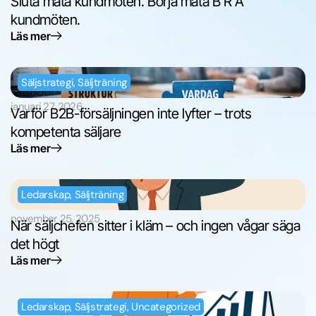
Sluta mäta kundmöten. Börja mäta B R A
kundmöten.
Läs mer
Säljstrategi
,
Säljträning
januari 27, 2026
Varför B2B-försäljningen inte lyfter – trots
kompetenta säljare
Läs mer
Ledarskap
,
Säljträning
november 25, 2025
När säljchefen sitter i kläm – och ingen vågar säga
det högt
Läs mer
Ledarskap
,
Säljstrategi
,
Uncategorized