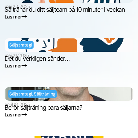
maj 22, 2025
Så tränar du ditt säljteam på 10 minuter i veckan
Läs mer
Säljstrategi
maj 21, 2025
Det du verkligen sänder…
Läs mer
Säljstrategi
,
Säljträning
april 18, 2025
Berör säljträning bara säljarna?
Läs mer