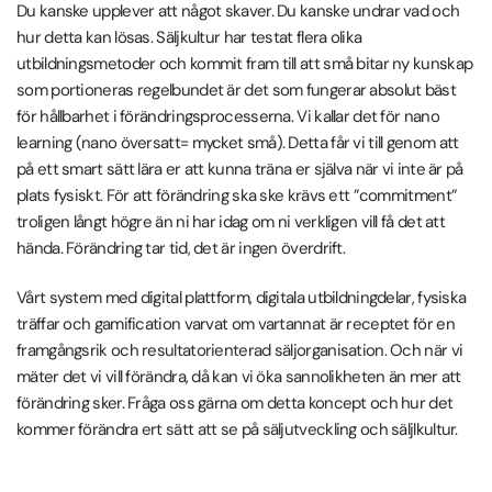
Du kanske upplever att något skaver. Du kanske undrar vad och
hur detta kan lösas. Säljkultur har testat flera olika
utbildningsmetoder och kommit fram till att små bitar ny kunskap
som portioneras regelbundet är det som fungerar absolut bäst
för hållbarhet i förändringsprocesserna. Vi kallar det för nano
learning (nano översatt= mycket små). Detta får vi till genom att
på ett smart sätt lära er att kunna träna er själva när vi inte är på
plats fysiskt. För att förändring ska ske krävs ett ”commitment”
troligen långt högre än ni har idag om ni verkligen vill få det att
hända. Förändring tar tid, det är ingen överdrift.
Vårt system med digital plattform, digitala utbildningdelar, fysiska
träffar och gamification varvat om vartannat är receptet för en
framgångsrik och resultatorienterad säljorganisation. Och när vi
mäter det vi vill förändra, då kan vi öka sannolikheten än mer att
förändring sker. Fråga oss gärna om detta koncept och hur det
kommer förändra ert sätt att se på säljutveckling och säljlkultur.