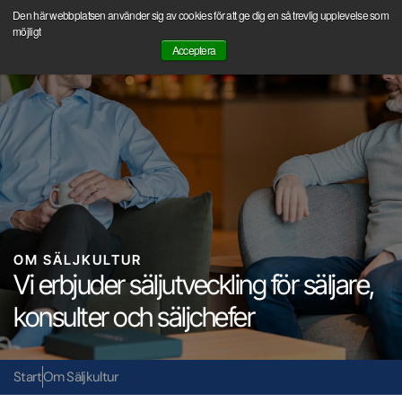
Hoppa
Den här webbplatsen använder sig av cookies för att ge dig en så trevlig upplevelse som
Boka ett första Discovery Call med oss och ställ dina frågor.
till
möjligt
Acceptera
innehåll
Kontakta oss
Detta gör vi
Om Säljkultur
OM SÄLJKULTUR
Vi erbjuder säljutveckling för säljare,
konsulter och säljchefer
Start
Om Säljkultur