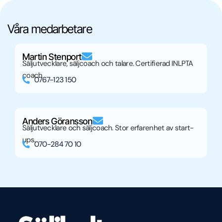
Våra medarbetare
Martin Stenport
Säljutvecklare, säljcoach och talare. Certifierad INLPTA
coach
0767-123 150
Anders Göransson
Säljutvecklare och säljcoach. Stor erfarenhet av start-
ups.
070-284 70 10