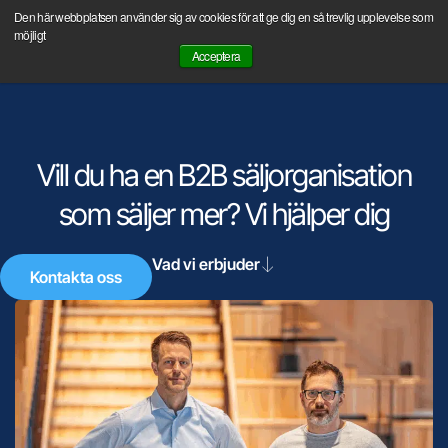
Hoppa
Den här webbplatsen använder sig av cookies för att ge dig en så trevlig upplevelse som
Boka ett första Discovery Call med oss och ställ dina frågor.
till
möjligt
Acceptera
innehåll
Kontakta oss
Detta gör vi
Om Säljkultur
Vill du ha en B2B säljorganisation
som säljer mer?
Vi hjälper dig
Vad vi erbjuder
Kontakta oss