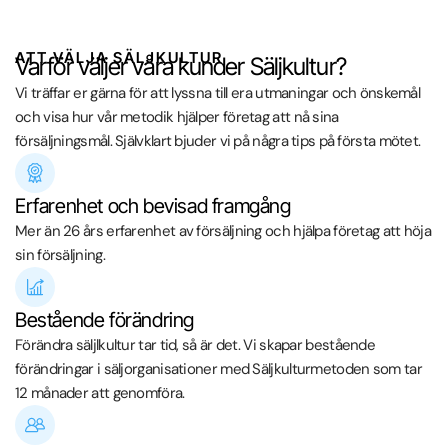
ATT VÄLJA SÄLJKULTUR
Varför väljer våra kunder Säljkultur?
Vi träffar er gärna för att lyssna till era utmaningar och önskemål
och visa hur vår metodik hjälper företag att nå sina
försäljningsmål. Självklart bjuder vi på några tips på första mötet.
Erfarenhet och bevisad framgång
Mer än 26 års erfarenhet av försäljning och hjälpa företag att höja
sin försäljning.
Bestående förändring
Förändra säljlkultur tar tid, så är det. Vi skapar bestående
förändringar i säljorganisationer med Säljkulturmetoden som tar
12 månader att genomföra.