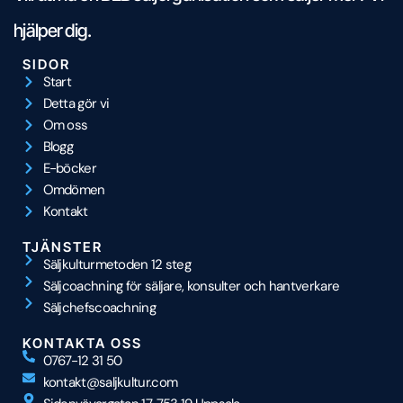
hjälper dig.
SIDOR
Start
Detta gör vi
Om oss
Blogg
E-böcker
Omdömen
Kontakt
TJÄNSTER
Säljkulturmetoden 12 steg
Säljcoachning för säljare, konsulter och hantverkare
Säljchefscoachning
KONTAKTA OSS
0767-12 31 50
kontakt@saljkultur.com