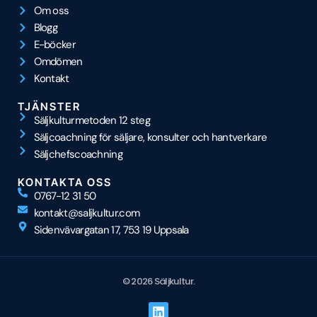
Om oss
Blogg
E-böcker
Omdömen
Kontakt
TJÄNSTER
Säljkulturmetoden 12 steg
Säljcoachning för säljare, konsulter och hantverkare
Säljchefscoachning
KONTAKTA OSS
0767-12 31 50
kontakt@saljkultur.com
Sidenvävargatan 17, 753 19 Uppsala
© 2026 Säljkultur.
L