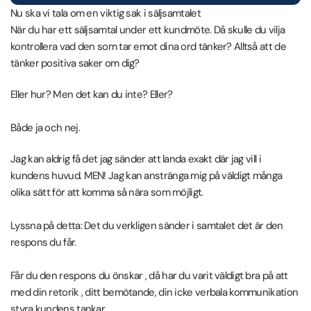
Nu ska vi tala om en viktig sak i säljsamtalet
När du har ett säljsamtal under ett kundmöte. Då skulle du vilja
kontrollera vad den som tar emot dina ord tänker? Alltså att de
tänker positiva saker om dig?
Eller hur? Men det kan du inte? Eller?
Både ja och nej.
Jag kan aldrig få det jag sänder att landa exakt där jag vill i
kundens huvud. MEN! Jag kan anstränga mig på väldigt många
olika sätt för att komma så nära som möjligt.
Lyssna på detta: Det du verkligen sänder i samtalet det är den
respons du får.
Får du den respons du önskar , då har du varit väldigt bra på att
med din retorik , ditt bemötande, din icke verbala kommunikation
styra kundens tankar.